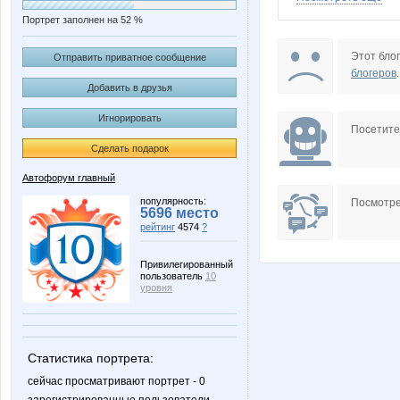
Портрет заполнен на 52 %
Nataly-Getz
R GirL
Этот блог
Отправить приватное сообщение
блогеров
.
Добавить в друзья
Игнорировать
g@d
maedel
Посетит
Сделать подарок
Автофорум главный
Леди Леночка
ЛетучийГолл
популярность:
Посмотре
5696 место
рейтинг
4574
?
Привилегированный
пользователь
10
Робот Форума
Симак
уровня
Статистика портрета:
сейчас просматривают портрет - 0