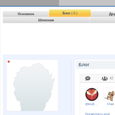
Блог
( 0 )
Основное
Др
Шпионаж
Блог
42
@lex@nder
Chad
Посмотреть ещё