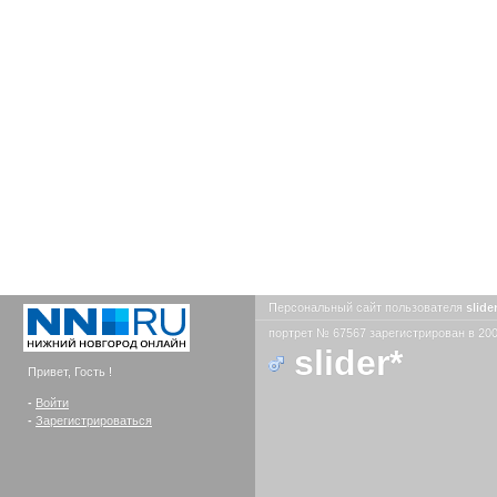
Персональный сайт пользователя
slide
портрет № 67567 зарегистрирован в 200
slider*
Привет, Гость !
-
Войти
-
Зарегистрироваться